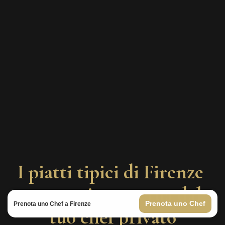
I piatti tipici di Firenze 
preparati a casa tua dal 
Prenota uno Chef
Prenota uno Chef a Firenze
tuo chef privato