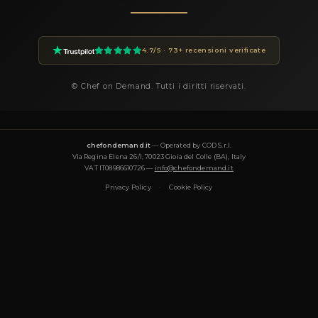
Quanto costa un private chef a Ponte Buggianese?
I prezzi dei private chef su Chef On Demand partono da €85 a
la fascia Essential e arrivano a €180+ per le degustazioni Luxury
finale dipende dal menu, dal numero di ospiti, dalla complessit
e dalla data dell'evento. Ogni proposta è trasparente e personal
Che tipo di cucina offre Chef Andrea?
Chef Andrea è specializzato in: Fusion, Gourmet, Healthy, Medi
Italiana, Internazionale, Moderna, Pasticceria, Pizzeria, Vegeta
Tradizionale, Vegana. Ogni menu è pensato per l'occasione e p
adattato a esigenze dietetiche (vegetariano, vegano, senza gluti
Per quanti ospiti può cucinare Chef Andrea?
Chef Andrea cucina per eventi da 2 a 50+ ospiti: cene intime, 
eventi privati, cooking class. Per gruppi superiori a 20 ospiti pu