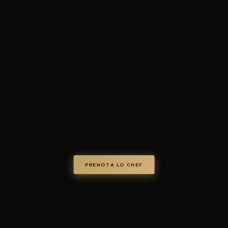
4.7/5 · 73+ recensioni verific
© Chef on Demand. Tutti i diritti riservati.
chefondemand.it
— Operated by COD S.r.l.
Via Regina Elena 26/I, 70023 Gioia del Colle (BA), Italy
VAT IT08986610726 —
info@chefondemand.it
Privacy Policy
·
Cookie Policy