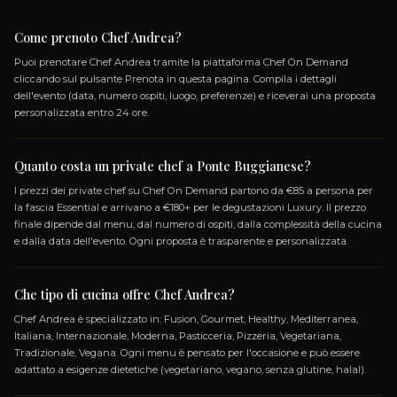
SPECIALIZZAZIONI
FUSION
GOURMET
HEALTHY
MEDITERRANEA
INTERNAZIONALE
MODERNA
PASTICCERIA
P
VEGETARIANA
TRADIZIONALE
VEGANA
GLUT
LACTOSE_FREE
VEGETARIANO