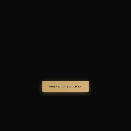
4.7/5 · 73+ recensioni verific
© Chef on Demand. Tutti i diritti riservati.
chefondemand.it
— Operated by COD S.r.l.
Via Regina Elena 26/I, 70023 Gioia del Colle (BA), Italy
VAT IT08986610726 —
info@chefondemand.it
Privacy Policy
·
Cookie Policy