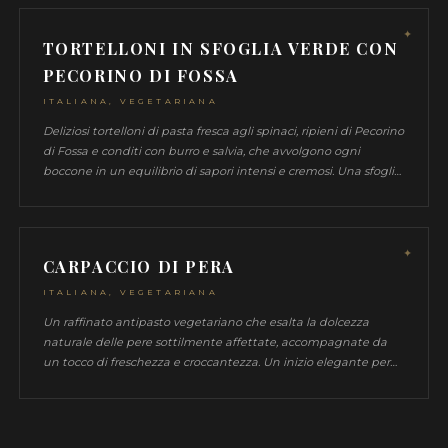
VEGANO
VEGETARIANO
PIATTI FIRMA
★ Questi piatti rappresentano al meglio la mia 
culinaria
FIORENTINA DI MANZO CON RU
E GRANA
ITALIANA
La Fiorentina Di Manzo, succulenta e cotta alla perfezio