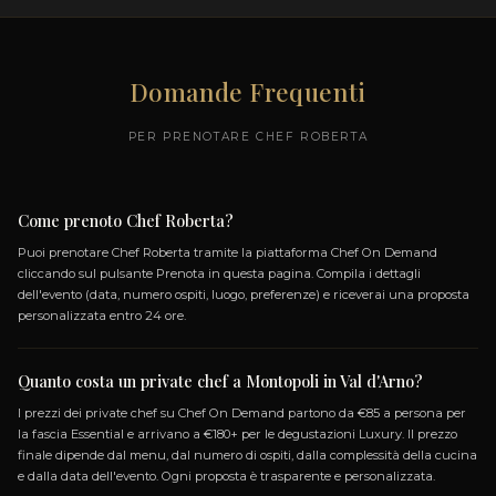
accompagnata da rucola fresca e scaglie di Grana, cre
connubio di sapori autentici e raffinati della tradizione 
FILETTO DI MANZO AL PEPE VER
ITALIANA
Filetto di manzo tenero, cucinato alla perfezione, avvolt
una salsa cremosa al pepe verde che esalta i sapori inte
raffinati della carne. Un secondo piatto italiano di assol
eleganza.
TORTELLONI IN SFOGLIA VERDE
PECORINO DI FOSSA