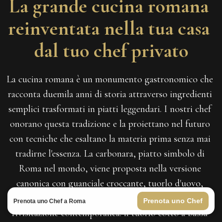
La grande cucina romana 
reinventata nella tua casa 
dal tuo chef privato
La cucina romana è un monumento gastronomico che 
racconta duemila anni di storia attraverso ingredienti 
semplici trasformati in piatti leggendari. I nostri chef 
onorano questa tradizione e la proiettano nel futuro 
con tecniche che esaltano la materia prima senza mai 
tradirne l'essenza. La carbonara, piatto simbolo di 
Roma nel mondo, viene proposta nella versione 
canonica con guanciale croccante, tuorlo d'uovo, 
pecorino romano DOP e pepe nero, e nella 
Prenota uno Chef
Prenota uno Chef a Roma
rivisitazione contemporanea: il tuorlo cotto a bassa 