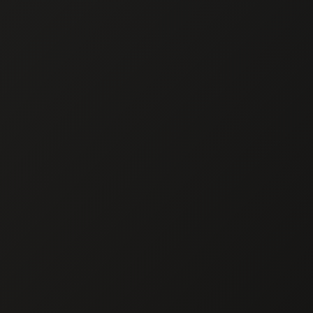
Chef To
CHEF T
Chef a Domicilio 