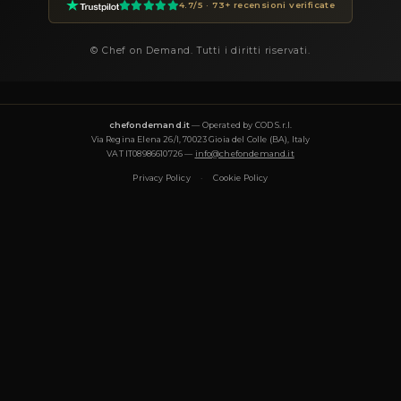
Quanto costa un private chef a Palermo?
I prezzi dei private chef su Chef On Demand partono da €85 a
la fascia Essential e arrivano a €180+ per le degustazioni Luxury
finale dipende dal menu, dal numero di ospiti, dalla complessit
e dalla data dell'evento. Ogni proposta è trasparente e personal
Che tipo di cucina offre Chef Giuseppe?
Chef Giuseppe è specializzato in: Araba, Francese, Fusion, Gour
Healthy, Internazionale, Italiana, Libanese, Mediterranea, Mode
Tradizionale, Vegana, Vegetariana, Asiatica. Ogni menu è pens
l'occasione e può essere adattato a esigenze dietetiche (vegeta
senza glutine, halal).
Per quanti ospiti può cucinare Chef Giuseppe?
Chef Giuseppe cucina per eventi da 2 a 50+ ospiti: cene intime,