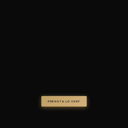
4.7/5 · 73+ recensioni verific
© Chef on Demand. Tutti i diritti riservati.
chefondemand.it
— Operated by COD S.r.l.
Via Regina Elena 26/I, 70023 Gioia del Colle (BA), Italy
VAT IT08986610726 —
info@chefondemand.it
Privacy Policy
·
Cookie Policy