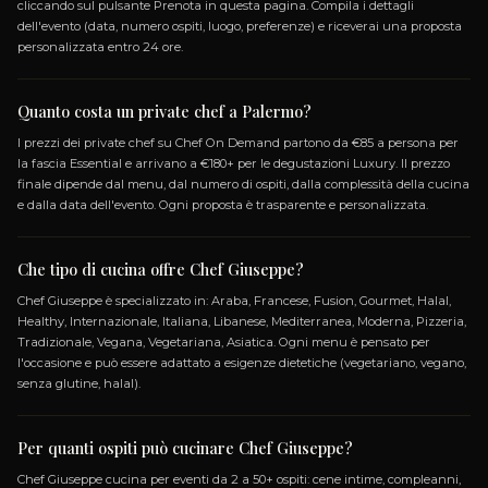
+ 14 altri piatti...
tri piatti...
I MENU
APRI MENU
SPECIALIZZAZIONI
ARABA
FRANCESE
FUSION
GOURMET
HALAL
INTERNAZIONALE
ITALIANA
LIBANESE
MEDIT
MODERNA
PIZZERIA
TRADIZIONALE
VEG
VEGETARIANA
ASIATICA
GLUTEN_FREE
KETO