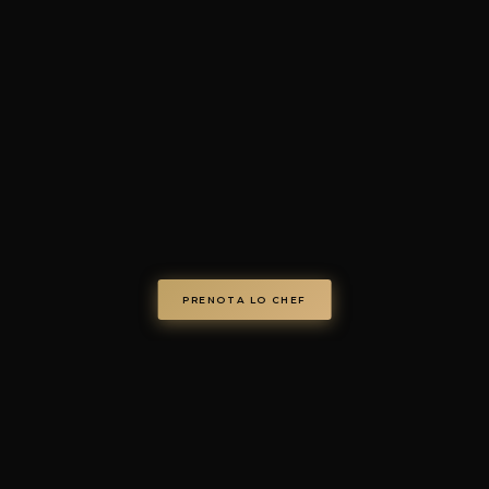
4.7/5 · 73+ recensioni verific
© Chef on Demand. Tutti i diritti riservati.
chefondemand.it
— Operated by COD S.r.l.
Via Regina Elena 26/I, 70023 Gioia del Colle (BA), Italy
VAT IT08986610726 —
info@chefondemand.it
Privacy Policy
·
Cookie Policy