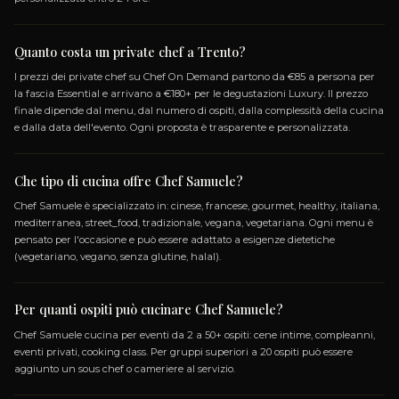
APRI MENU
SPECIALIZZAZIONI
CINESE
FRANCESE
GOURMET
HEALTHY
I
MEDITERRANEA
STREET_FOOD
TRADIZIONALE
VEGETARIANA
GLUTEN_FREE
LACTOSE_FREE
VEGETARIANO