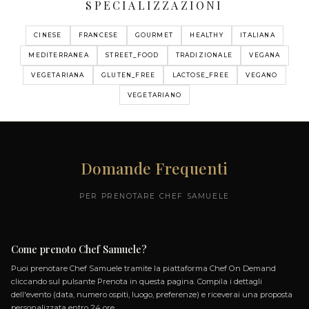
I MIEI MENU
ESTATE
BOSCO MENU
4 PIATTI
BATTUTA DI CERVO, MIDOLLO, MORE,
TARASSACO
RISOTTO (VIALONE NANO), FUNGHI, AIOLI,
MORE,
DRAGONCELLO
COSTINA DI MAIALE LACCATA AL FIENO,
HI, AIOLI,
PATATE E TARTUFO
PANE BURRO E MARMELLATA (PAIN PERDU)
L FIENO,