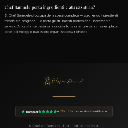
Domande Frequenti
PER PRENOTARE CHEF SAMUELE
Come prenoto Chef Samuele?
Puoi prenotare Chef Samuele tramite la piattaforma Chef O
cliccando sul pulsante Prenota in questa pagina. Compila i dett
dell'evento (data, numero ospiti, luogo, preferenze) e riceverai
personalizzata entro 24 ore.
Quanto costa un private chef a Trento?
I prezzi dei private chef su Chef On Demand partono da €85 a