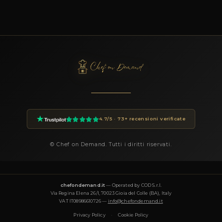
Domande Frequenti
PER PRENOTARE CHEF LUCIANO
Come prenoto Chef Luciano?
Puoi prenotare Chef Luciano tramite la piattaforma Chef On
cliccando sul pulsante Prenota in questa pagina. Compila i dett
dell'evento (data, numero ospiti, luogo, preferenze) e riceverai
personalizzata entro 24 ore.
Quanto costa un private chef a Melfi?
I prezzi dei private chef su Chef On Demand partono da €85 a
la fascia Essential e arrivano a €180+ per le degustazioni Luxury
finale dipende dal menu, dal numero di ospiti, dalla complessit
e dalla data dell'evento. Ogni proposta è trasparente e personal