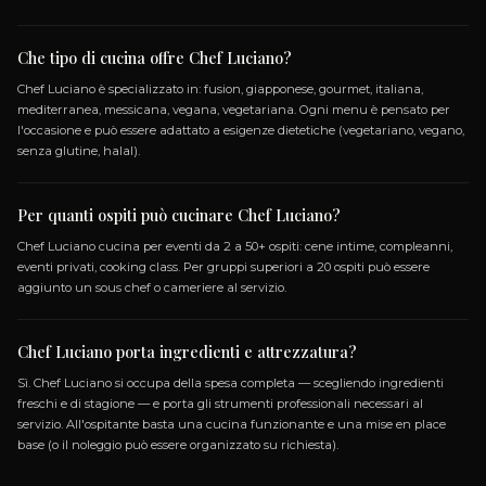
CARICA ALTRE
(+8)
SPECIALIZZAZIONI
FUSION
GIAPPONESE
GOURMET
ITALIA
MEDITERRANEA
MESSICANA
VEGANA
VEGET
GLUTEN_FREE
LACTOSE_FREE
VEGANO
VEGE