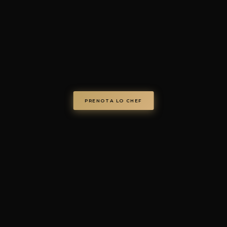
© Chef on Demand. Tutti i diritti riservati.
chefondemand.it
— Operated by COD S.r.l.
Via Regina Elena 26/I, 70023 Gioia del Colle (BA), Italy
VAT IT08986610726 —
info@chefondemand.it
Privacy Policy
·
Cookie Policy