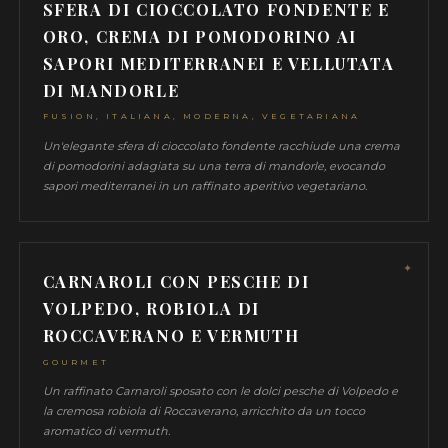
dolce dei pomodori e cipolle rosse incontra la cremosa b
esaltata da un tocco di olio al basilico e aceto balsamico
pomodoro Un antipasto vegetariano dal sapore elegan
mediterraneo.
TORTELLI AL CAPRINO ED ERBE
FRESCHE CON FICHI
GOURMET, HEALTHY, ITALIANA, MEDITERRA
MODERNA, VEGETARIANA
Deliziosi tortelli di pasta fresca ripieni di caprino e arricc
erbe fresche, accompagnati da 3 consistenze di fichi, in 
croccanti e freschi, un'esperienza gustativa unica. Un piatto
che esalta la freschezza degli ingredienti mediterranei.
RISOTTO AI TRE POMODORI,