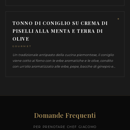
BASILICO ALBICOCCHE E LIMON
GOURMET, HEALTHY, ITALIANA, MODERNA,
VEGETARIANA
Un risotto raffinato preparato al momento, esaltato da 
varietà di pomodori, basilico fresco, albicocche e un toc
limone. Un'esperienza culinaria moderna e vibrante per
intenditori.
POLPO SCOTTATO, KETCHUP DI
PEPERONI, MELONE GRIGLIATO 
CAPPERI
GOURMET, HEALTHY, ITALIANA, MODERNA
Polpo scottato con una salsa raffinata di ketchup di pe
accostato a melone fresco e capperi salati. Un antipast
unisce sapori marini e dolcezza fruttata, esaltando l'el