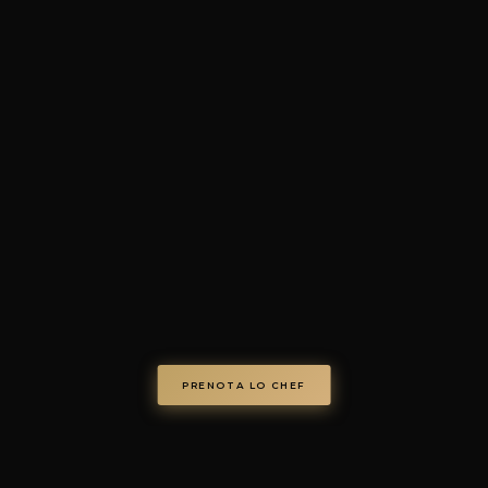
4.7/5 · 73+ recensioni verific
© Chef on Demand. Tutti i diritti riservati.
chefondemand.it
— Operated by COD S.r.l.
Via Regina Elena 26/I, 70023 Gioia del Colle (BA), Italy
VAT IT08986610726 —
info@chefondemand.it
Privacy Policy
·
Cookie Policy