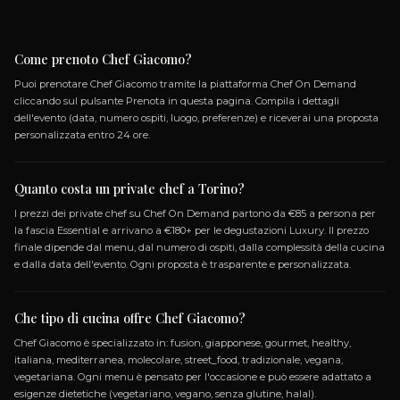
della cucina italiana moderna.
TARTARE DI MANZO CON MAION
AL CAPPERO, CARAMELLO DI
PEPERONE, CROCCANTE DI MAIS
CIALDINE DI PARMIGIANO
FRANCESE, ITALIANA, MODERNA, TRADIZIO
Una raffinata tartare di manzo, accompagnata da una 
maionese al cappero e croccante di mais, caramello di
peperone, e delicate cialdine di Parmigiano Reggiano.