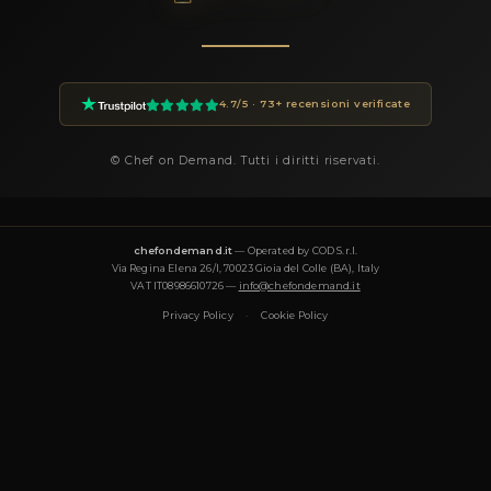
GOURMET
Un raffinato Carnaroli sposato con le dolci pesche di Vo
la cremosa robiola di Roccaverano, arricchito da un toc
aromatico di vermuth.
TONNO DI CONIGLIO SU CREMA 
PISELLI ALLA MENTA E TERRA DI
OLIVE
GOURMET
Un tradizionale antipasto della cucina piemontese, il co
viene cotto al forno con le erbe aromatiche e le olive, c
con un'olio aromatizzato alle erbe, pepe, bacche di gin
scorze di limone, unito alla freschezza della crema di piselli e