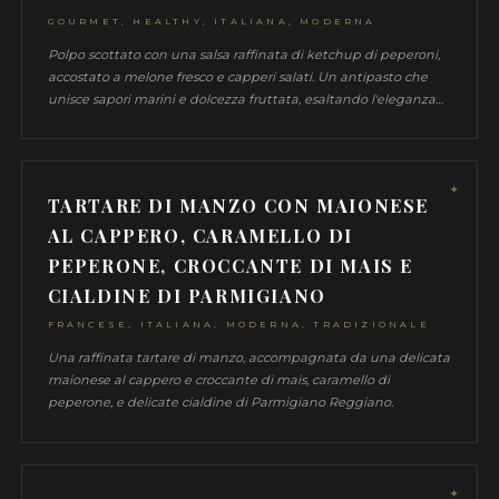
PIATTI FIRMA
★ Questi piatti rappresentano al meglio la mia 
culinaria
TART TATIN DI POMODORO, FICH
CIPOLLE ROSSE, CREMA DI BURR
OLIO AL BASILICO
FRANCESE, GOURMET, ITALIANA, MEDITERR
MODERNA, VEGETARIANA
Una reinterpretazione raffinata della caprese con un quid in
più dato dall'eleganza dei fichi, in versione Tarte Tatin, dove il