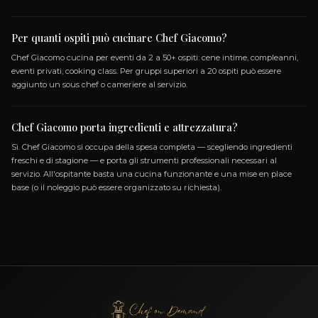
SFERA DI CIOCCOLATO FONDENT
ORO, CREMA DI POMODORINO AI
SAPORI MEDITERRANEI E VELLU
DI MANDORLE
FUSION, ITALIANA, MODERNA, VEGETARIAN
Un'elegante sfera di cioccolato fondente racchiude un
di pomodorini adagiata su una terra di mandorle, evo
sapori mediterranei in un raffinato aperitivo vegetarian
CARNAROLI CON PESCHE DI
VOLPEDO, ROBIOLA DI
ROCCAVERANO E VERMUTH