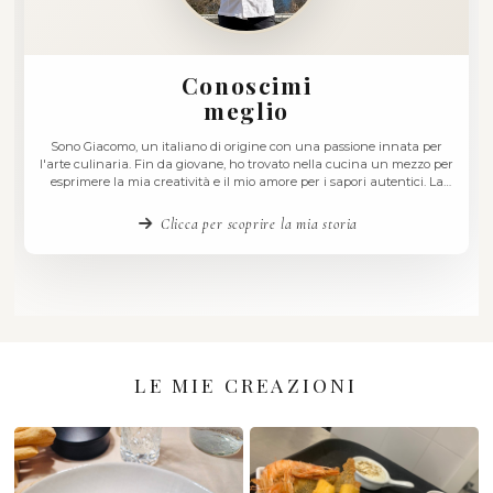
Conoscimi
meglio
Sono Giacomo, un italiano di origine con una passione in
l'arte culinaria. Fin da giovane, ho trovato nella cucina un
esprimere la mia creatività e il mio amore per i sapori aute
mia cucina è un viaggio continuo tra tradizione e innovaz
ogni piatto è …
Clicca per scoprire la mia storia