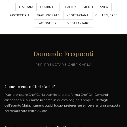
I MIEI MENU
UT MAKE
MENÚ DEGUSTAZIONE
NAL"
AUTUNNALE
5 PIATTI
N CREMA AL
TARTE TATIN ALLE CIPOLLE CON CREMA AL
RASCHERA E TIMO
TAJARIN ALL'UOVO CON RAGÚ DI FASSONA
PIEMONTESE E SALSICCIA CARAMELLATA
A SALATA
PULLED BRASATO AL NEBBIOLO CON
CON TIMO,
CROSTONI DI POLENTA CROCCANTE
 E BURRO AI
PATATE ARROSTO IN DOPPIA COTTURA CON
AGLIO E ROSMARINO
+ 1 altri piatti...