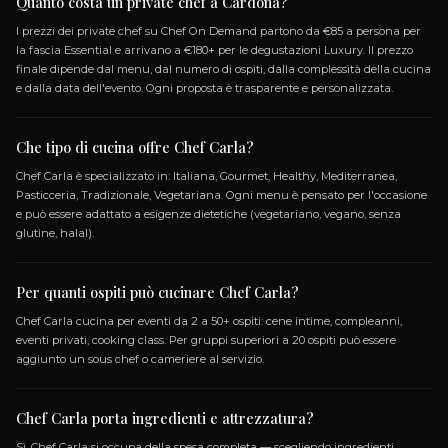
APRI MENU
SPECIALIZZAZIONI
ITALIANA
GOURMET
HEALTHY
MEDITERR
PASTICCERIA
TRADIZIONALE
VEGETARIANA
GLU
LACTOSE_FREE
VEGETARIANO