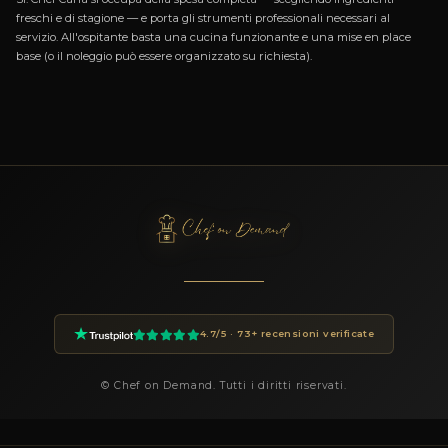
Domande Frequenti
PER PRENOTARE CHEF CARLA
Come prenoto Chef Carla?
Puoi prenotare Chef Carla tramite la piattaforma Chef On De
cliccando sul pulsante Prenota in questa pagina. Compila i dett
dell'evento (data, numero ospiti, luogo, preferenze) e riceverai
personalizzata entro 24 ore.
Quanto costa un private chef a Cardona?
I prezzi dei private chef su Chef On Demand partono da €85 a
la fascia Essential e arrivano a €180+ per le degustazioni Luxury
finale dipende dal menu, dal numero di ospiti, dalla complessit
e dalla data dell'evento. Ogni proposta è trasparente e personal