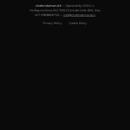
Che tipo di cucina offre Chef Carla?
Chef Carla è specializzato in: Italiana, Gourmet, Healthy, Medit
Pasticceria, Tradizionale, Vegetariana. Ogni menu è pensato pe
e può essere adattato a esigenze dietetiche (vegetariano, vegan
glutine, halal).
Per quanti ospiti può cucinare Chef Carla?
Chef Carla cucina per eventi da 2 a 50+ ospiti: cene intime, co
eventi privati, cooking class. Per gruppi superiori a 20 ospiti pu
aggiunto un sous chef o cameriere al servizio.
Chef Carla porta ingredienti e attrezzatura?
Sì. Chef Carla si occupa della spesa completa — scegliendo ingr