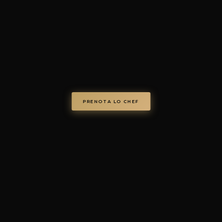
© Chef on Demand. Tutti i diritti riservati.
chefondemand.it
— Operated by COD S.r.l.
Via Regina Elena 26/I, 70023 Gioia del Colle (BA), Italy
VAT IT08986610726 —
info@chefondemand.it
Privacy Policy
·
Cookie Policy