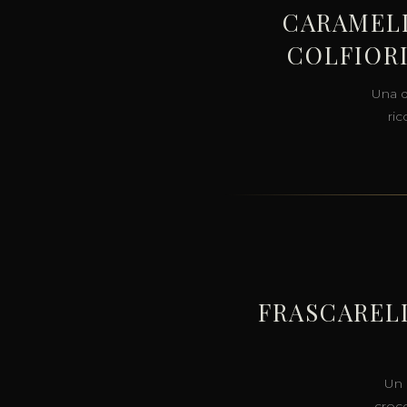
CARAMELL
COLFIOR
Una de
ric
FRASCARELL
Un 
crocc