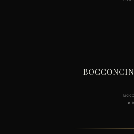
BOCCONCINI
Bocco
arr