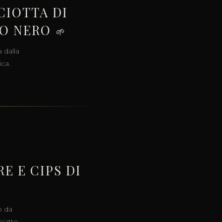
CIOTTA DI
FO NERO
🌱
a dalla
ica.
E E CIPS DI
o da
piatto