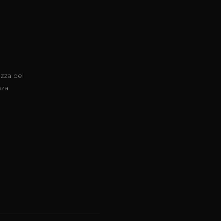
zza del
nza