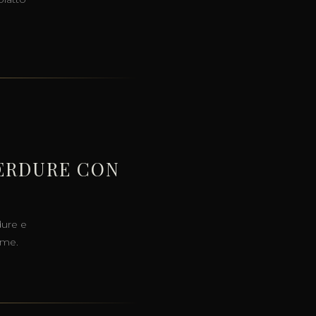
VERDURE CON
dure e
ime.