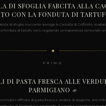
A DI SFOGLIA FARCITA ALLA CA
ITO CON LA FONDUTA DI TARTU
lizia di sfoglia croccante avvolge la Caciotta di Colfiorito, esaltat
ca fonduta di tartufo nero, regalando un'esperienza sensoriale un
◆
PRIMO
I DI PASTA FRESCA ALLE VERDUR
PARMIGIANO
🌱
connubio raffinato di pasta fresca e verdure di stagione, arricchit
anti cips di Parmigiano. Un trionfo di sapori e consistenze in un 