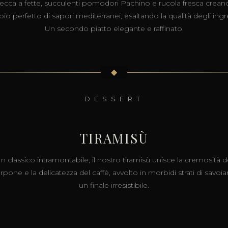
tecca a fette, succulenti pomodori Pachino e rucola fresca crean
o perfetto di sapori mediterranei, esaltando la qualità degli ingr
Un secondo piatto elegante e raffinato.
◆
DESSERT
TIRAMISÙ
n classico intramontabile, il nostro tiramisù unisce la cremosità d
pone e la delicatezza del caffè, avvolto in morbidi strati di savoiar
un finale irresistibile.