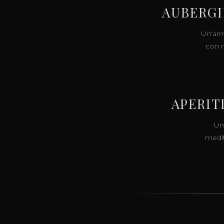
AUBERGI
Un'arm
con m
APERIT
Un 
medit