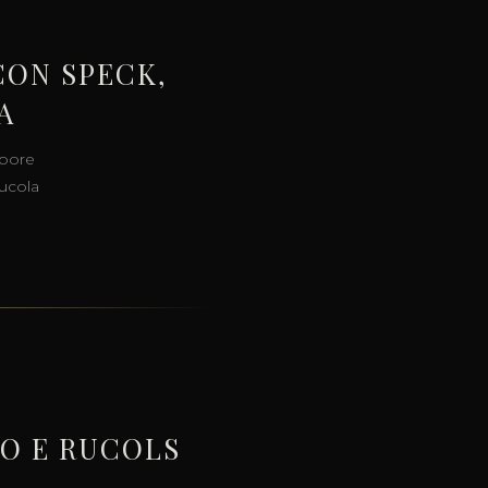
CON SPECK,
A
apore
rucola
O E RUCOLS