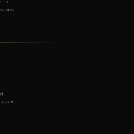
o un
edienti.
el
di, per