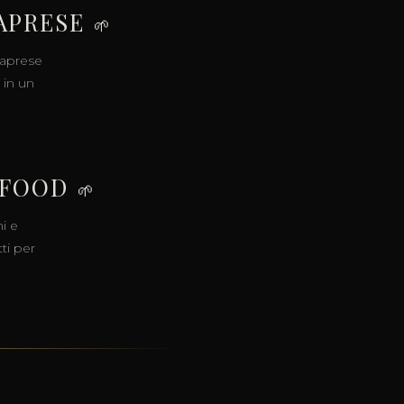
APRESE
🌱
Caprese
 in un
 FOOD
🌱
ni e
ti per