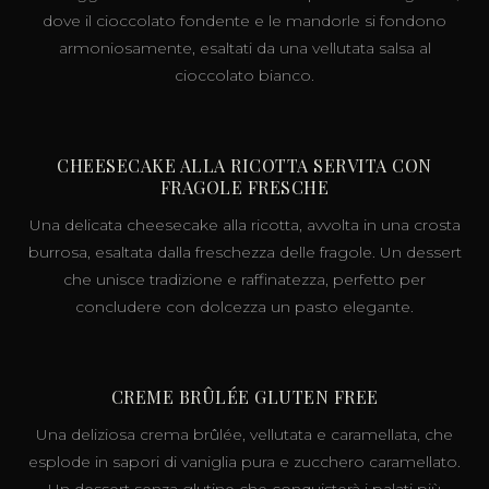
dove il cioccolato fondente e le mandorle si fondono
armoniosamente, esaltati da una vellutata salsa al
cioccolato bianco.
CHEESECAKE ALLA RICOTTA SERVITA CON
FRAGOLE FRESCHE
Una delicata cheesecake alla ricotta, avvolta in una crosta
burrosa, esaltata dalla freschezza delle fragole. Un dessert
che unisce tradizione e raffinatezza, perfetto per
concludere con dolcezza un pasto elegante.
CREME BRÛLÉE GLUTEN FREE
Una deliziosa crema brûlée, vellutata e caramellata, che
esplode in sapori di vaniglia pura e zucchero caramellato.
Un dessert senza glutine che conquisterà i palati più